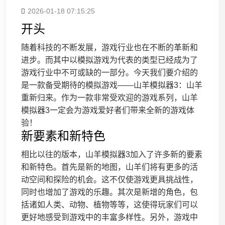
2026-01-18 07:15:25
开头
随着科技的不断发展，游戏行业也在不断的革新和
进步。而其中以模拟游戏为代表的类型已经成为了
游戏行业中不可或缺的一部分。今天我们要介绍的
是一款备受期待的模拟游戏——山羊模拟器3：山羊
重新归来。作为一款非常受欢迎的游戏系列，山羊
模拟器3一定会为游戏爱好者们带来全新的游戏体
验！
新要素和新特色
相比以往的版本，山羊模拟器3加入了许多新的要素
和新特色。首先是新的地图，山羊们将有更多的活
动空间和探险的机会。这不仅使游戏更具挑战性，
同时也增加了游戏的乐趣。其次是新增的角色，包
括诸如人类、动物、植物等等，这使得玩家们可以
更好地感受到游戏中的丰富多样性。另外，游戏中