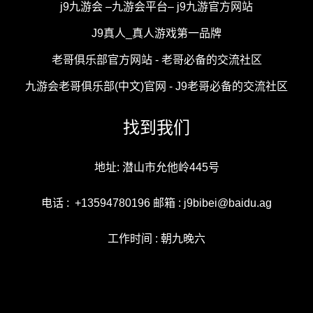
j9九游会 –九游会平台– j9九游官方网站
J9真人_真人游戏第一品牌
老哥俱乐部官方网站 - 老哥必备的交流社区
九游会老哥俱乐部(中文)官网 - J9老哥必备的交流社区
找到我们
地址: 潜山市允他岭445号
电话 :
+13594780196
邮箱 :
j9bibei@baidu.ag
工作时间 : 朝九晚六